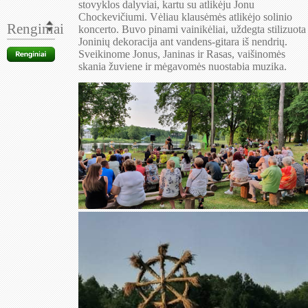
stovyklos dalyviai, kartu su atlikėju Jonu
Chockevičiumi. Vėliau klausėmės atlikėjo solinio
Renginiai
koncerto. Buvo pinami vainikėliai, uždegta stilizuota
Joninių dekoracija ant vandens-gitara iš nendrių.
Sveikinome Jonus, Janinas ir Rasas, vaišinomės
skania žuviene ir mėgavomės nuostabia muzika.