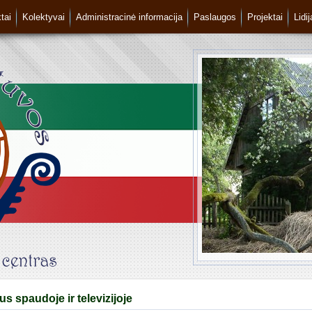
tai
Kolektyvai
Administracinė informacija
Paslaugos
Projektai
Lidi
s spaudoje ir televizijoje