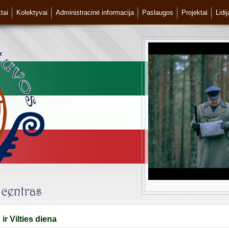
tai
Kolektyvai
Administracinė informacija
Paslaugos
Projektai
Lidi
ir Vilties diena