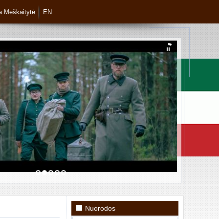
ja Meškaitytė
EN
Nuorodos