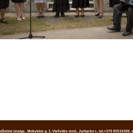
žetinė įstaiga , Mokyklos g. 3, Viešvilės mstl., Jurbarko r., tel.+370 65534300