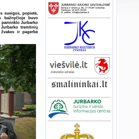
os sueigos, popietė,
s bažnyčioje buvo
mo paminklo Jurbarko
 Jurbarko tremtinių
 žvakes ir pagerbė