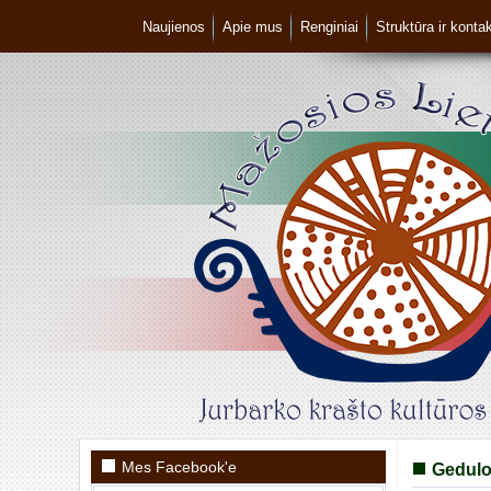
Naujienos
Apie mus
Renginiai
Struktūra ir kontak
Mes Facebook'e
Gedulo 