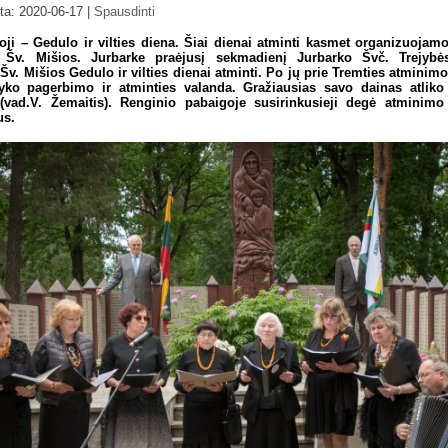
nta: 2020-06-17
|
Spausdinti
-oji – Gedulo ir vilties diena. Šiai dienai atminti kasmet organizuojam
 Šv. Mišios. Jurbarke praėjusį sekmadienį Jurbarko Švč. Trejybė
v. Mišios Gedulo ir vilties dienai atminti. Po jų prie Tremties atmini
yko pagerbimo ir atminties valanda. Gražiausias savo dainas atliko
(vad.V. Žemaitis). Renginio pabaigoje susirinkusieji degė atminimo
us.