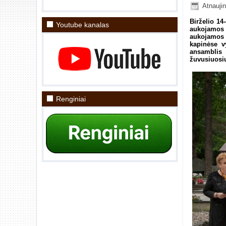
Atnauji
Birželio 14
Youtube kanalas
aukojamos
aukojamos Š
kapinėse v
ansamblis 
žuvusiuosi
Renginiai