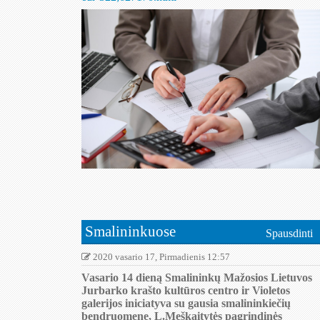
Smalininkuose
Spausdinti
2020 vasario 17, Pirmadienis 12:57
Vasario 14 dieną Smalininkų Mažosios Lietuvos
Jurbarko krašto kultūros centro ir Violetos
galerijos iniciatyva su gausia smalininkiečių
bendruomene, L.Meškaitytės pagrindinės