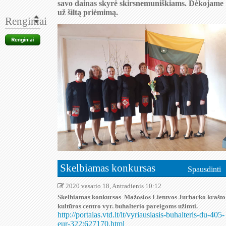
savo dainas skyrė skirsnemuniškiams.
Dėkojame
už šiltą priėmimą.
Renginiai
Skelbiamas konkursas
Spausdinti
2020 vasario 18, Antradienis 10:12
Skelbiamas konkursas Mažosios Lietuvos Jurbarko krašto
kultūros centro vyr. buhalterio pareigoms užimti.
http://portalas.vtd.lt/lt/vyriausiasis-buhalteris-du-405-
eur-322;627170.html