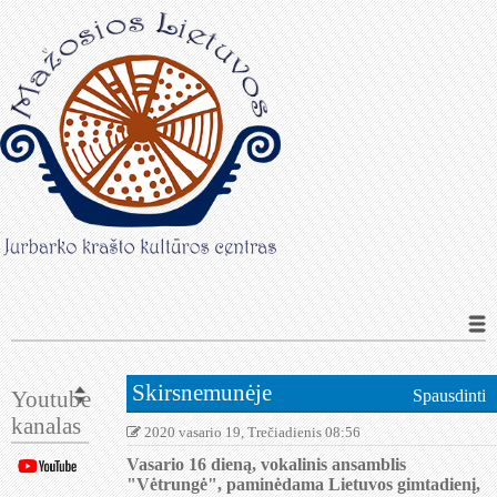
Skirsnemunėje
Youtube
Spausdinti
kanalas
2020 vasario 19, Trečiadienis 08:56
Vasario 16 dieną, vokalinis ansamblis
"Vėtrungė", paminėdama Lietuvos gimtadienį,