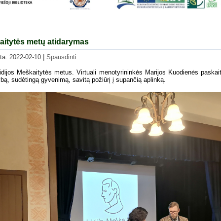
aitytės metų atidarymas
nta: 2022-02-10
|
Spausdinti
dijos Meškaitytės metus. Virtuali menotyrininkės Marijos Kuodienės paskaita
ybą, sudėtingą gyvenimą, savitą požiūrį į supančią aplinką.