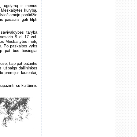
mą, ugdymą ir menus
os Meškaitytės kūrybą,
 šviečiamojo pobūdžio
 pasaulis gali tilpti
 savivaldybės taryba
vasario 9 d. 17 val.
ijos Meškaitytės metų
nė. Po paskaitos vyks
p pat bus tiesiogiai
se, taip pat pažintis
 užbaigs dailininkės
o premijos laureatai,
ipažinti su kultūriniu