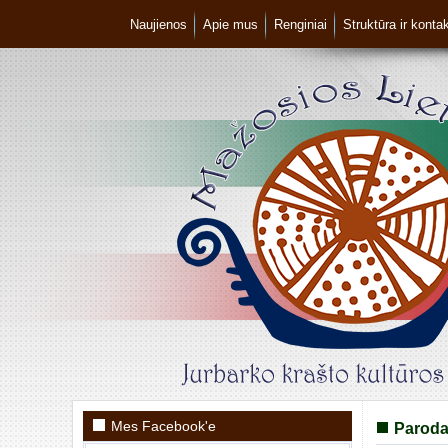
Naujienos
Apie mus
Renginiai
Struktūra ir kontak
Mes Facebook'e
Parod