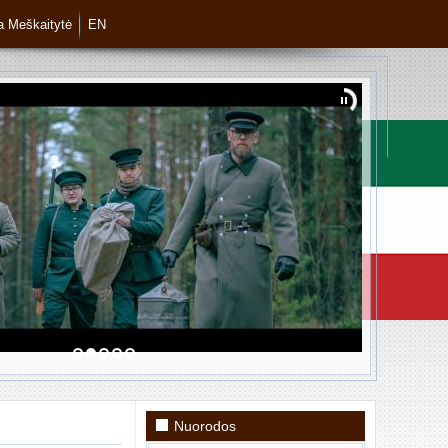
ja Meškaitytė
EN
Nuorodos