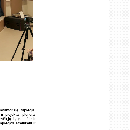
avamokslę tapytoją,
ir projektai, plenerai
sčiųjų žygis – šie ir
tapytojos atminimui ir