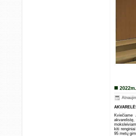
2022m.
Atnauji
AKVARELĖS
Kviečiame 
akvarelistę,
moksleiviams
kiti rengini
95 metų gim