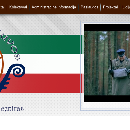
tai
Kolektyvai
Administracinė informacija
Paslaugos
Projektai
Lidi
a