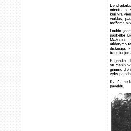
Bendradarbi
orientuotos 
kuri yra vie
veiklos, pad
mažame akva
Laukia įdom
paskelbė Li
Mažosios Lie
atidarymo r
diskusija, 
transliuojam
Pagrindinis 
su meninink
gimimo dien
vyks paroda
Kviečiame ke
paveldu.