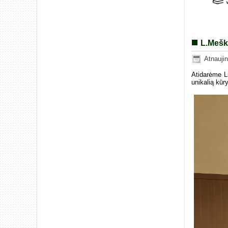
L.Mešk
Atnauji
Atidarėme Li
unikalią kūr