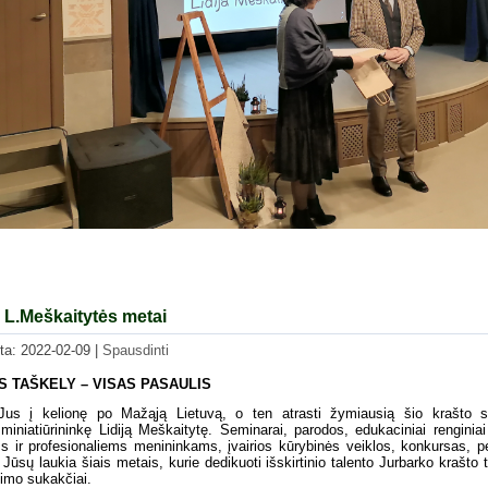
 L.Meškaitytės metai
nta: 2022-02-09
|
Spausdinti
 TAŠKELY – VISAS PASAULIS
Jus į kelionę po Mažąją Lietuvą, o ten atrasti žymiausią šio krašto s
 miniatiūrininkę Lidiją Meškaitytę. Seminarai, parodos, edukaciniai renginiai 
 ir profesionaliems menininkams, įvairios kūrybinės veiklos, konkursas, pė
ai Jūsų laukia šiais metais, kurie dedikuoti išskirtinio talento Jurbarko krašto 
imo sukakčiai.