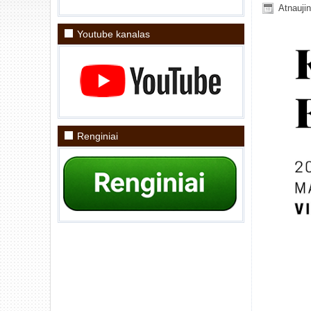
Atnauji
Youtube kanalas
Renginiai