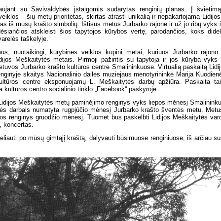
aujant su Savivaldybės įstaigomis sudarytas renginių planas. Į švieti
veiklos – šių metų prioritetas, skirtas atrasti unikalią ir nepakartojamą Lidij
nas iš mūsų krašto simbolių. Ištisus metus Jurbarko rajone ir už jo ribų vyks
ėsiančios atskleisti šios tapytojos kūrybos vertę, parodančios, koks didelis
relės taškelyje.
ūs, nuotaikingi, kūrybinės veiklos kupini metai, kuriuos Jurbarko rajono
dijos Meškaitytės metais. Pirmoji pažintis su tapytoja ir jos kūryba vyks 
tuvos Jurbarko krašto kultūros centre Smalininkuose. Virtualią paskaitą Lid
enginyje skaitys Nacionalinio dailės muziejaus menotyrininkė Marija Kuodie
kultūros centre eksponuojamų L. Meškaitytės darbų apžiūra. Paskaita tai
a kultūros centro socialinio tinklo „Facebook“ paskyroje.
Lidijos Meškaitytės metų paminėjimo renginys vyks liepos mėnesį Smalininkuo
ės darbais numatyta rugpjūčio mėnesį Jurbarko krašto šventės metu. Metus
os renginys gruodžio mėnesį. Tuomet bus paskelbti Lidijos Meškaitytės vard
, koncertas.
liauti po mūsų gimtąjį kraštą, dalyvauti būsimuose renginiuose, iš arčiau sus